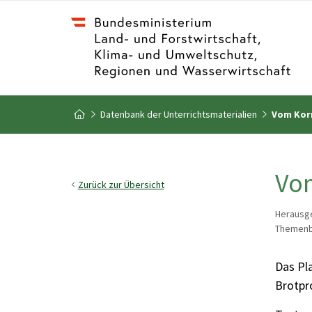
Zum Inhalt
Zum Inhaltsverzeichnis
Datenbank der Unterrichtsmaterialien
Vom Kor
Zur Startseite
Vo
Zurück zur Übersicht
Herausge
Themenbe
Das Pl
Brotpr