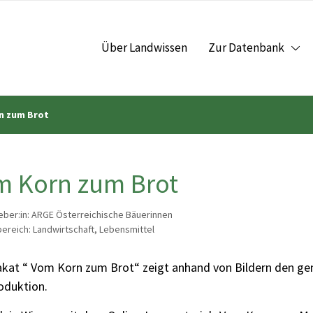
Über Landwissen
Zur Datenbank
n zum Brot
m Korn zum Brot
ber:in: ARGE Österreichische Bäuerinnen
reich: Landwirtschaft, Lebensmittel
akat “ Vom Korn zum Brot“ zeigt anhand von Bildern den g
oduktion.