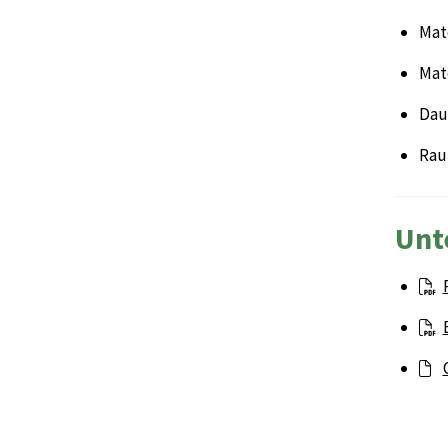
Mate
Mat
Daue
Rau
Unt