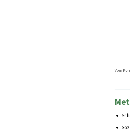
Vom Korn
Met
Sch
Sozi