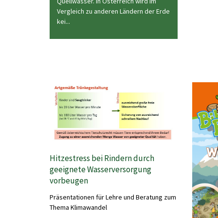
Quellwasser. In Österreich wird im
Vergleich zu anderen Ländern der Erde
kei...
Hitzestress bei Rindern durch
geeignete Wasserversorgung
vorbeugen
Präsentationen für Lehre und Beratung zum
Thema Klimawandel