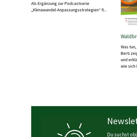
Als Ergänzung zur Podcastserie
„Klimawandel-Anpassungsstrategien“ fi...
Waldbr
Was tun,
Berti ze
und erklä
wie sich 
Newslet
Du suchst obj