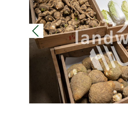
en
wie