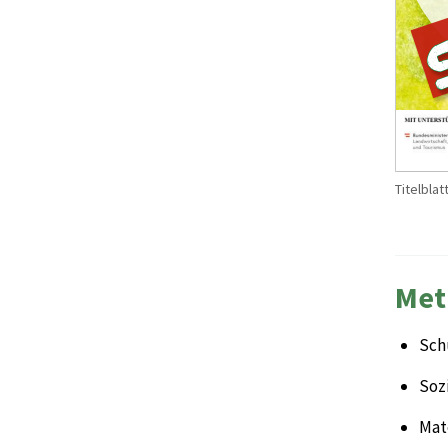
Titelbla
Met
Sch
Sozi
Mate