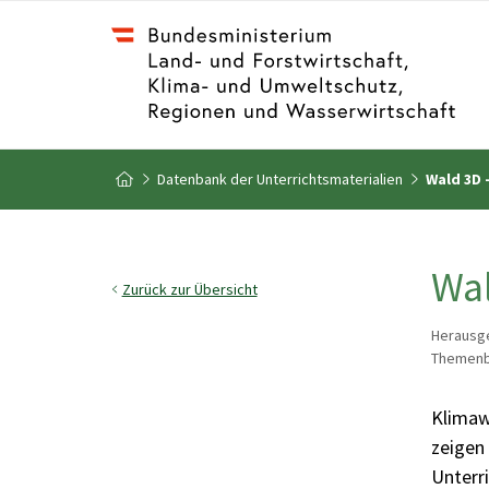
Zum Inhalt
Zum Inhaltsverzeichnis
Datenbank der Unterrichtsmaterialien
Wald 3D 
Zur Startseite
Wal
Zurück zur Übersicht
Herausge
Themenb
Klimaw
zeigen 
Unterr