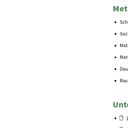
Met
Sch
Soz
Mate
Mat
Dau
Rau
Unt