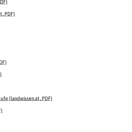
PDF)
t, PDF)
PDF)
)
tufe (landwissen.at, PDF)
F)