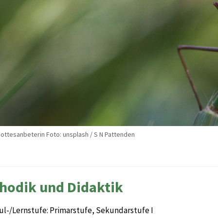
ottesanbeterin Foto: unsplash / S N Pattenden
hodik und Didaktik
ul-/Lernstufe: Primarstufe, Sekundarstufe I