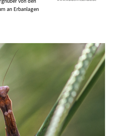
örghuber von den
rum an Erbanlagen