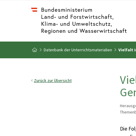
Zum Inhalt
Zum Inhaltsverzeichnis
Datenbank der Unterrichtsmaterialien
Vielfalt 
Zur Startseite
Vie
Zurück zur Übersicht
Gen
Herausge
Themenb
Die Fol