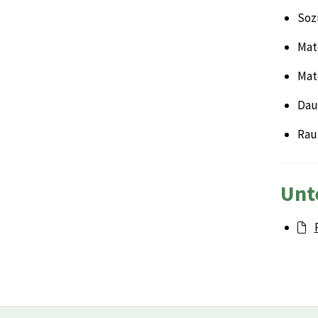
Sozi
Mate
Mat
Daue
Rau
Unt