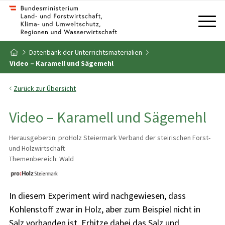
Zum Inhalt
Zum Inhaltsverzeichnis
Datenbank der Unterrichtsmaterialien
Zur Startseite
Video – Karamell und Sägemehl
Zurück zur Übersicht
Video – Karamell und Sägemehl
Herausgeber:in: proHolz Steiermark Verband der steirischen Forst-
und Holzwirtschaft
Themenbereich: Wald
In diesem Experiment wird nachgewiesen, dass
Kohlenstoff zwar in Holz, aber zum Beispiel nicht in
Salz vorhanden ist. Erhitze dabei das Salz und