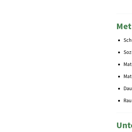
Met
Sch
Soz
Mate
Mat
Daue
Rau
Unt