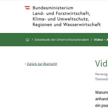
Zum Inhalt
Zum Inhaltsverzeichnis
Datenbank der Unterrichtsmaterialien
Video – A
Zur Startseite
Vid
Zurück zur Übersicht
Herausge
Themenb
Warum 
anhand
ein paa