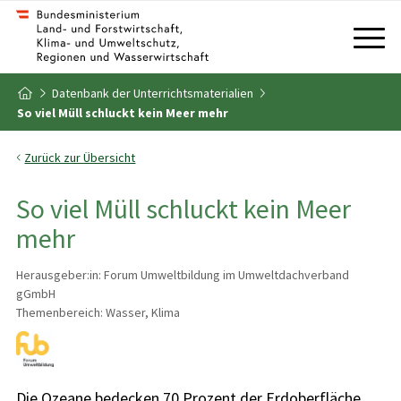
Zum Inhalt
Zum Inhaltsverzeichnis
Datenbank der Unterrichtsmaterialien
Zur Startseite
So viel Müll schluckt kein Meer mehr
Zurück zur Übersicht
So viel Müll schluckt kein Meer
mehr
Herausgeber:in: Forum Umweltbildung im Umweltdachverband
gGmbH
Themenbereich: Wasser, Klima
Die Ozeane bedecken 70 Prozent der Erdoberfläche