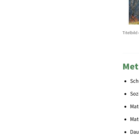
Titelbil
Met
Sch
Sozi
Mate
Mat
Daue