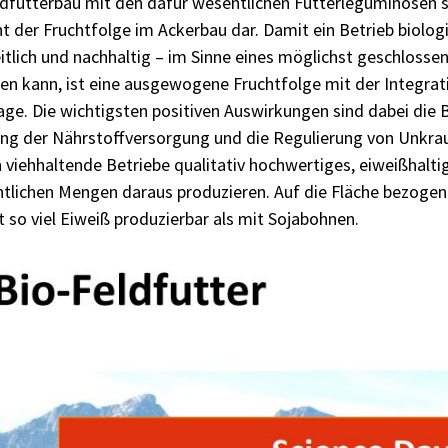
ldfutterbau mit den dafür wesentlichen Futterleguminosen st
t der Fruchtfolge im Ackerbau dar. Damit ein Betrieb biolo
tlich und nachhaltig – im Sinne eines möglichst geschlossen
en kann, ist eine ausgewogene Fruchtfolge mit der Integrati
age. Die wichtigsten positiven Auswirkungen sind dabei die
ng der Nährstoffversorgung und die Regulierung von Unkrau
viehhaltende Betriebe qualitativ hochwertiges, eiweißhalti
tlichen Mengen daraus produzieren. Auf die Fläche bezogen 
 so viel Eiweiß produzierbar als mit Sojabohnen.