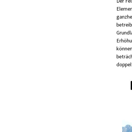
Der Fe
Elemen
ganzhei
betreib
Grundl
Erhöhu
können 
beträch
doppelt