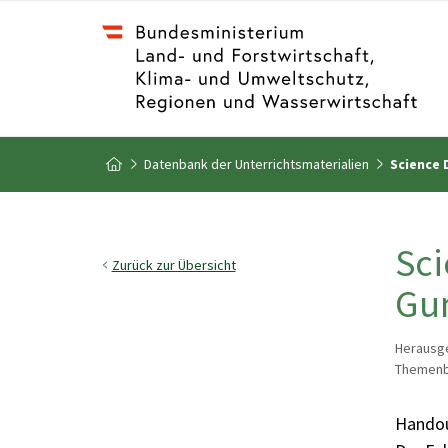
Zum Inhalt
Zum Inhaltsverzeichnis
Datenbank der Unterrichtsmaterialien
Science 
Zur Startseite
Sc
Zurück zur Übersicht
Gum
Herausg
Themenbe
Handou