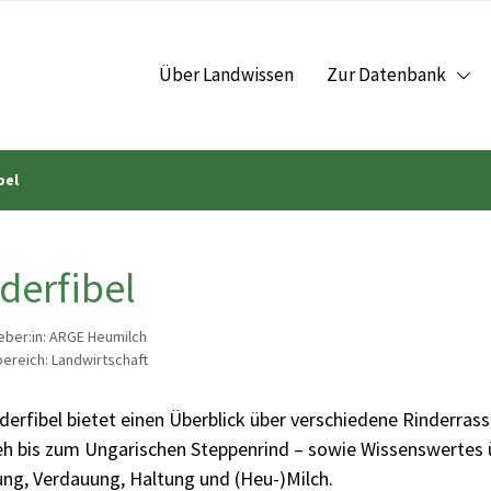
Über Landwissen
Zur Datenbank
bel
derfibel
ber:in: ARGE Heumilch
reich: Landwirtschaft
derfibel bietet einen Überblick über verschiedene Rinderras
eh bis zum Ungarischen Steppenrind – sowie Wissenswertes ü
ung, Verdauung, Haltung und (Heu-)Milch.