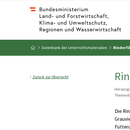
Zum Inhalt
Zum Inhaltsverzeichnis
Datenbank der Unterrichtsmaterialien
Rinderfi
Zur Startseite
Rin
Zurück zur Übersicht
Herausge
Themenbe
Die Rin
Grauvi
Fütter