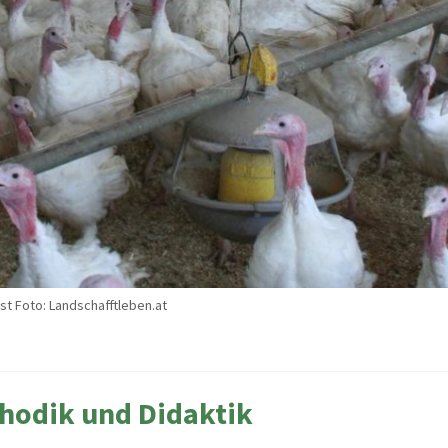
t Foto: Landschafftleben.at
hodik und Didaktik