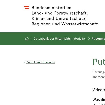
Zum Inhalt
Zum Inhaltsverzeichnis
Datenbank der Unterrichtsmaterialien
Putenmas
Zur Startseite
Put
Zurück zur Übersicht
Herausge
Themenbe
Videor
Was di