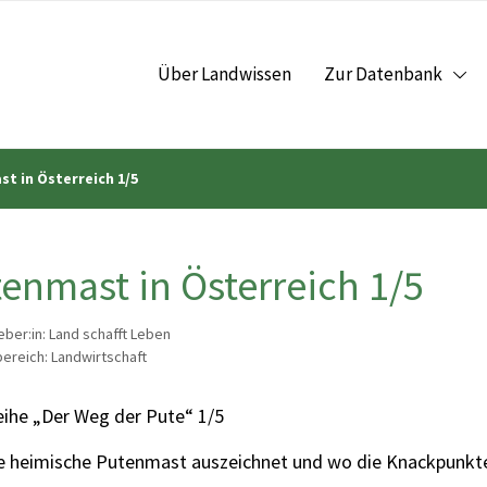
Über Landwissen
Zur Datenbank
t in Österreich 1/5
enmast in Österreich 1/5
ber:in: Land schafft Leben
reich: Landwirtschaft
eihe „Der Weg der Pute“ 1/5
e heimische Putenmast auszeichnet und wo die Knackpunkte 