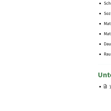
Sch
Sozi
Mate
Mate
Daue
Rau
Unt