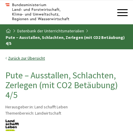
Zum Inhalt
Zum Inhaltsverzeichnis
Datenbank der Unterrichtsmaterialien
Zur Startseite
Pute – Ausstallen, Schlachten, Zerlegen (mit CO2 Betäubung)
4/5
Zurück zur Übersicht
Pute – Ausstallen, Schlachten,
Zerlegen (mit CO2 Betäubung)
4/5
Herausgeber:in: Land schafft Leben
Themenbereich: Landwirtschaft