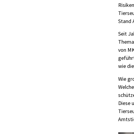
Risike
Tierseu
Stand A
Seit J
Thema 
von MK
geführ
wie di
Wie gro
Welche
schütz
Diese 
Tierseu
Amtstie