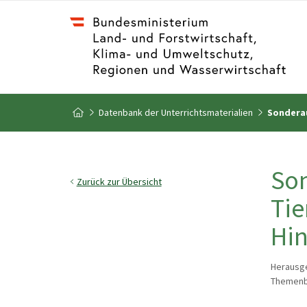
Zum Inhalt
Zum Inhaltsverzeichnis
Datenbank der Unterrichtsmaterialien
Sonderau
Zur Startseite
Son
Zurück zur Übersicht
Tie
Hin
Herausg
Themenbe