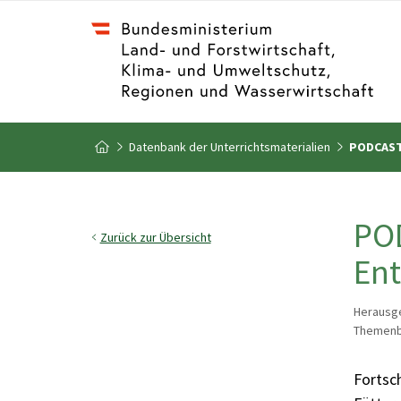
Zum Inhalt
Zum Inhaltsverzeichnis
Datenbank der Unterrichtsmaterialien
PODCAST 
Zur Startseite
POD
Zurück zur Übersicht
Ent
Herausg
Themenbe
Fortsch