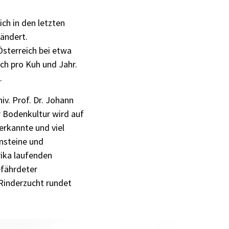
ch in den letzten
rändert.
Österreich bei etwa
ch pro Kuh und Jahr.
.
v. Prof. Dr. Johann
r Bodenkultur wird auf
erkannte und viel
ensteine und
rika laufenden
efährdeter
r Rinderzucht rundet