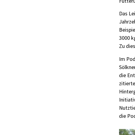
Fütteru
Das Lei
Jahrzeh
Beispie
3000 k
Zu die
Im Podc
Sölkner
die En
zitiert
Hinterg
Initia
Nutztie
die Po