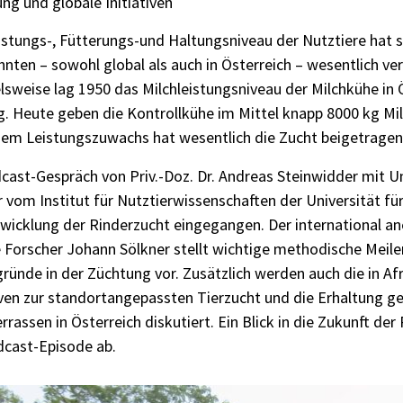
ng und globale Initiativen
stungs-, Fütterungs-und Haltungsniveau der Nutztiere hat si
nten – sowohl global als auch in Österreich – wesentlich ve
lsweise lag 1950 das Milchleistungsniveau der Milchkühe in 
g. Heute geben die Kontrollkühe im Mittel knapp 8000 kg Mil
sem Leistungszuwachs hat wesentlich die Zucht beigetragen
ast-Gespräch von Priv.-Doz. Dr. Andreas Steinwidder mit Uni
 vom Institut für Nutztierwissenschaften der Universität fü
twicklung der Rinderzucht eingegangen. Der international an
e Forscher Johann Sölkner stellt wichtige methodische Meil
ründe in der Züchtung vor. Zusätzlich werden auch die in Af
tiven zur standortangepassten Tierzucht und die Erhaltung g
rrassen in Österreich diskutiert. Ein Blick in die Zukunft de
dcast-Episode ab.