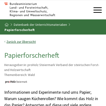
Zum Inhalt
Zum Inhaltsverzeichnis
Datenbank der Unterrichtsmaterialien
Zur Startseite
Papierforscherheft
Zurück zur Übersicht
Papierforscherheft
Herausgeber:in: proHolz Steiermark Verband der steirischen Forst-
und Holzwirtschaft
Themenbereich: Wald
Informationen und Experimente rund ums Papier;
Warum saugen Küchenrollen? Wie kommt das Holz in
das Papier? Antworten auf diese und viele andere