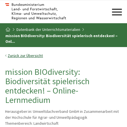
Zum Inhalt
Zum Inhaltsverzeichnis
Datenbank der Unterrichtsmaterialien
Zur Startseite
mission BIOdiversity: Biodiversität spielerisch entdecken! –
Onl...
Zurück zur Übersicht
mission BIOdiversity:
Biodiversität spielerisch
entdecken! – Online-
Lernmedium
Herausgeber:in: Umweltdachverband GmbH in Zusammenarbeit mit
der Hochschule für Agrar- und Umweltpädagogik
Themenbereich: Landwirtschaft