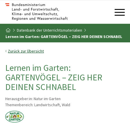
Zum Inhalt
Zum Inhaltsverzeichnis
Datenbank der Unterrichtsmaterialien
Zur Startseite
Lernen im Garten: GARTENVÖGEL – ZEIG HER DEINEN SCHNABEL
Zurück zur Übersicht
Lernen im Garten:
GARTENVÖGEL – ZEIG HER
DEINEN SCHNABEL
Herausgeber:in: Natur im Garten
Themenbereich: Landwirtschaft, Wald