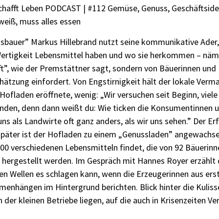
chafft Leben PODCAST | #112 Gemüse, Genuss, Geschäftsidee
weiß, muss alles essen
sbauer” Markus Hillebrand nutzt seine kommunikative Ader,
ertigkeit Lebensmittel haben und wo sie herkommen – näml
t”, wie der Premstättner sagt, sondern von Bäuerinnen und B
ätzung einfordert. Von Engstirnigkeit hält der lokale Verma
Hofladen eröffnete, wenig: „Wir versuchen seit Beginn, viel
inden, denn dann weißt du: Wie ticken die Konsumentinnen
ns als Landwirte oft ganz anders, als wir uns sehen.” Der Er
später ist der Hofladen zu einem „Genussladen” angewachse
700 verschiedenen Lebensmitteln findet, die von 92 Bäuerin
 hergestellt werden. Im Gespräch mit Hannes Royer erzählt
en Wellen es schlagen kann, wenn die Erzeugerinnen aus ers
enhängen im Hintergrund berichten. Blick hinter die Kuliss
 der kleinen Betriebe liegen, auf die auch in Krisenzeiten Ver