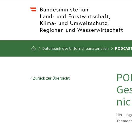
Zum Inhalt
Zum Inhaltsverzeichnis
Datenbank der Unterrichtsmaterialien
PODCAST 
Zur Startseite
POD
Zurück zur Übersicht
Ges
nic
Herausge
Themenbe