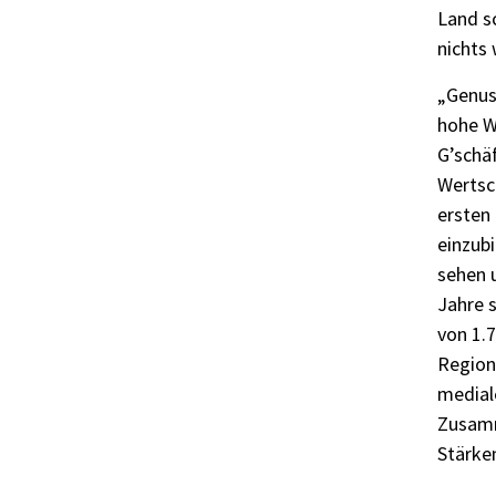
Land s
nichts 
„Genus
hohe W
G’schäf
Wertsch
ersten 
einzub
sehen u
Jahre 
von 1.
Region
medial
Zusamm
Stärken