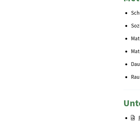
Sch
Sozi
Mate
Mat
Daue
Rau
Unt