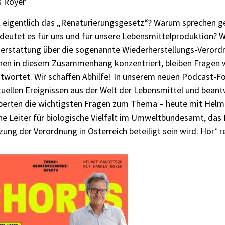
 Royer
t eigentlich das „Renaturierungsgesetz“? Warum sprechen g
deutet es für uns und für unsere Lebensmittelproduktion? W
terstattung über die sogenannte Wiederherstellungs-Verordn
hen in diesem Zusammenhang konzentriert, bleiben Fragen 
twortet. Wir schaffen Abhilfe! In unserem neuen Podcast-F
tuellen Ereignissen aus der Welt der Lebensmittel und bean
perten die wichtigsten Fragen zum Thema – heute mit Helmut
he Leiter für biologische Vielfalt im Umweltbundesamt, das
ng der Verordnung in Österreich beteiligt sein wird. Hör‘ r