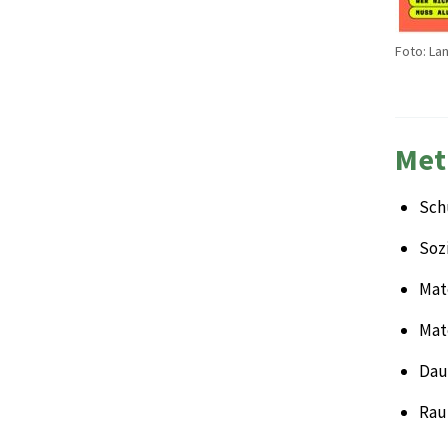
Foto: La
Met
Sch
Sozi
Mate
Mat
Daue
Rau