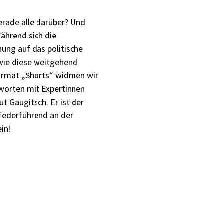
erade alle darüber? Und
ährend sich die
ung auf das politische
wie diese weitgehend
ormat „Shorts“ widmen wir
tworten mit Expertinnen
 Gaugitsch. Er ist der
 federführend an der
ein!