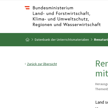
Zum Inhalt
Zum Inhaltsverzeichnis
Datenbank der Unterrichtsmaterialien
Renaturi
Zur Startseite
Ren
Zurück zur Übersicht
mit
Herausge
Themenbe
Land s