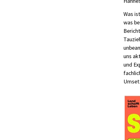
Hannes
Was is
was be
Berich
Tauzie
unbean
uns ak
und Ex
fachlic
Umsetzu