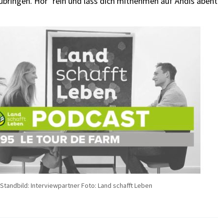
bringen. Hör‘ rein und lass dich mitnehmen auf Andis abent
Standbild: Interviewpartner Foto: Land schafft Leben