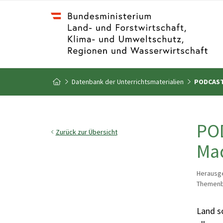
Zum Inhalt
Zum Inhaltsverzeichnis
Datenbank der Unterrichtsmaterialien
PODCAST 
Zur Startseite
POD
Zurück zur Übersicht
Mad
Herausge
Themenbe
Land s