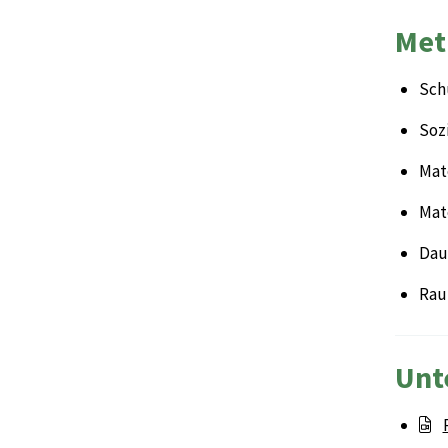
Met
Sch
Sozi
Mate
Mat
Daue
Rau
Unt