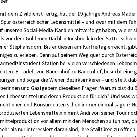
ssen
t dem Zivildienst fertig, hat der 19-jährige Andreas Mader e
e Spur österreichischer Lebensmittel – und zwar mit dem Fah
f unseren Social-Media-Kanälen mitverfolgt haben, wie er 
ils vor dem Goldenen Dachl in Innsbruck in den Sattel schwing
ner Stephansdom. Bis er diesen am Karfreitag erreicht, gibt 
iniges zu erleben. Denn auf seinem Weg quer durch Österre
närmedizinstudent Station bei vielen verschiedenen Lebensm
enten. Er radelt von Bauernhof zu Bauernhof, besucht eine g
rigen und sogar die Wiener Bezirksimkerei – und stellt dabe
berinnen und Gastgebern dieselben Fragen: Warum bist du 
en Lebensmittel und deren Produktion für dich? Und was wo
entinnen und Konsumenten schon immer einmal sagen? Neb
 produzierten Lebensmitteln nimmt Andi von seiner Tour noc
mittelproduktion vor allem mit den Menschen zu tun hat, di
ehr als nur interessiert daran sind, ihre Stalltüren zu öffne