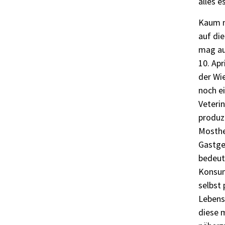
alles e
Kaum mi
auf di
mag au
10. Apr
der Wie
noch e
Veteri
produz
Mostheu
Gastge
bedeut
Konsum
selbst
Lebens
diese m