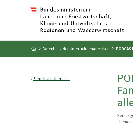
Zum Inhalt
Zum Inhaltsverzeichnis
Datenbank der Unterrichtsmaterialien
PODCAST |
Zur Startseite
POD
Zurück zur Übersicht
Fan
all
Herausge
Themenbe