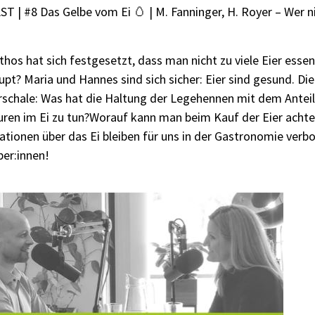
 | #8 Das Gelbe vom Ei 🥚 | M. Fanninger, H. Royer – Wer ni
hos hat sich festgesetzt, dass man nicht zu viele Eier esse
pt? Maria und Hannes sind sich sicher: Eier sind gesund. Die
erschale: Was hat die Haltung der Legehennen mit dem Antei
uren im Ei zu tun?Worauf kann man beim Kauf der Eier acht
tionen über das Ei bleiben für uns in der Gastronomie verbor
ber:innen!