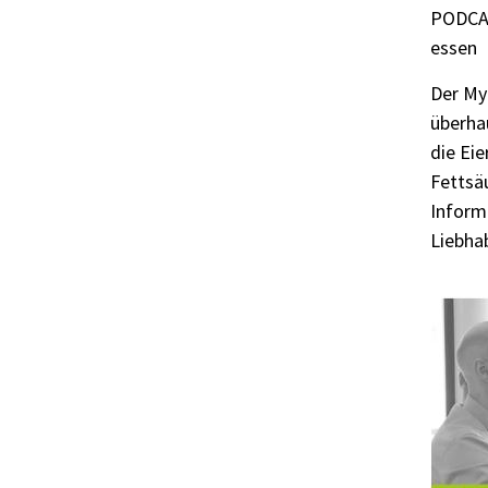
PODCAST
essen
Der Myt
überhau
die Ei
Fettsä
Informa
Liebha