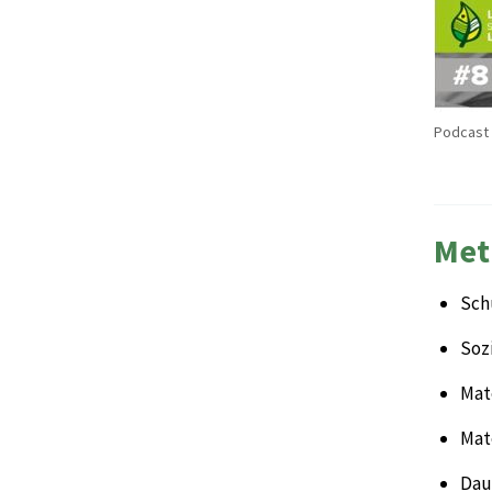
Podcast 
Met
Sch
Sozi
Mate
Mat
Daue