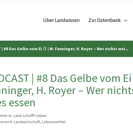
Über Landwissen
Zur Datenbank
 #8 Das Gelbe vom Ei 🥚 | M. Fanninger, H. Royer – Wer nichts wei...
CAST | #8 Das Gelbe vom Ei 
ninger, H. Royer – Wer nich
es essen
ber:in: Land schafft Leben
reich: Landwirtschaft, Lebensmittel