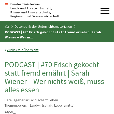
Zum Inhalt
Zum Inhaltsverzeichnis
Datenbank der Unterrichtsmaterialien
Zur Startseite
PODCAST | #70 Frisch gekocht statt fremd ernährt | Sarah
Wiener – Wer ni...
Zurück zur Übersicht
PODCAST | #70 Frisch gekocht
statt fremd ernährt | Sarah
Wiener – Wer nichts weiß, muss
alles essen
Herausgeber:in: Land schafft Leben
Themenbereich: Landwirtschaft, Lebensmittel