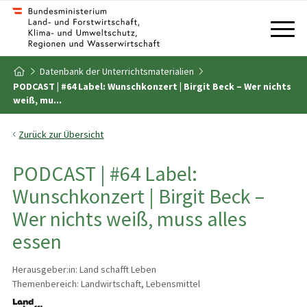
Zum Inhalt
Zum Inhaltsverzeichnis
Datenbank der Unterrichtsmaterialien
Zur Startseite
PODCAST | #64 Label: Wunschkonzert | Birgit Beck – Wer nichts
weiß, mu...
Zurück zur Übersicht
PODCAST | #64 Label:
Wunschkonzert | Birgit Beck –
Wer nichts weiß, muss alles
essen
Herausgeber:in: Land schafft Leben
Themenbereich: Landwirtschaft, Lebensmittel