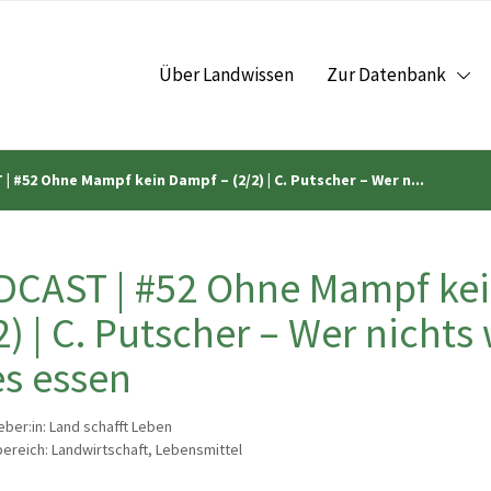
Über Landwissen
Zur Datenbank
| #52 Ohne Mampf kein Dampf – (2/2) | C. Putscher – Wer n...
DCAST | #52 Ohne Mampf kei
2) | C. Putscher – Wer nichts
es essen
ber:in: Land schafft Leben
reich: Landwirtschaft, Lebensmittel