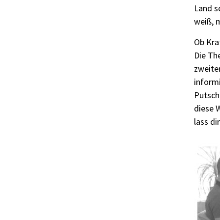
Land s
weiß, 
Ob Kraf
Die Th
zweiten
informi
Putsche
diese 
lass di