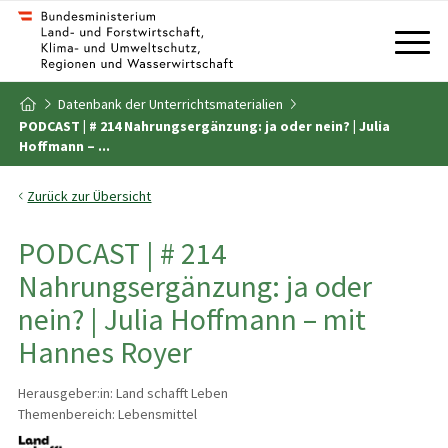
Zum Inhalt
Zum Inhaltsverzeichnis
Datenbank der Unterrichtsmaterialien
Zur Startseite
PODCAST | # 214 Nahrungsergänzung: ja oder nein? | Julia
Hoffmann – ...
Zurück zur Übersicht
PODCAST | # 214
Nahrungsergänzung: ja oder
nein? | Julia Hoffmann – mit
Hannes Royer
Herausgeber:in: Land schafft Leben
Themenbereich: Lebensmittel