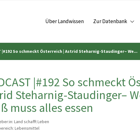
Über Landwissen
Zur Datenbank
|#192 So schmeckt Österreich | Astrid Steharnig-Staudinger– We...
CAST |#192 So schmeckt Öst
rid Steharnig-Staudinger– W
ß muss alles essen
ber:in: Land schafft Leben
reich: Lebensmittel