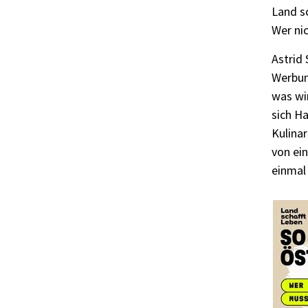
Land s
Wer ni
Astrid 
Werbun
was wir
sich Ha
Kulinar
von ei
einmal 