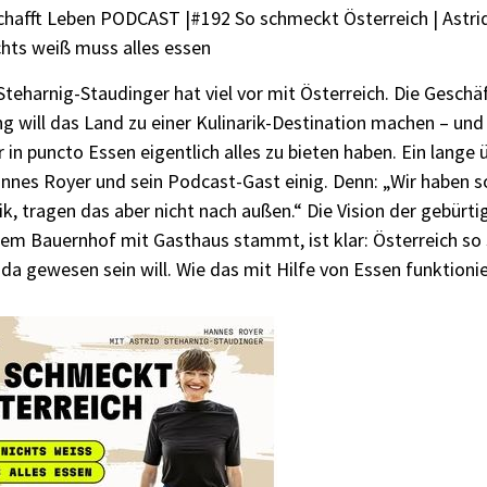
chafft Leben PODCAST |#192 So schmeckt Österreich | Astri
chts weiß muss alles essen
Steharnig-Staudinger hat viel vor mit Österreich. Die Geschä
g will das Land zu einer Kulinarik-Destination machen – und
 in puncto Essen eigentlich alles zu bieten haben. Ein lange ü
nnes Royer und sein Podcast-Gast einig. Denn: „Wir haben so
ik, tragen das aber nicht nach außen.“ Die Vision der gebürti
nem Bauernhof mit Gasthaus stammt, ist klar: Österreich so 
da gewesen sein will. Wie das mit Hilfe von Essen funktionier