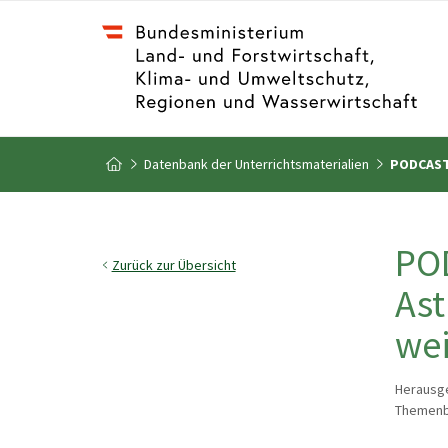
Zum Inhalt
Zum Inhaltsverzeichnis
Datenbank der Unterrichtsmaterialien
PODCAST 
Zur Startseite
POD
Zurück zur Übersicht
Ast
wei
Herausge
Themenbe