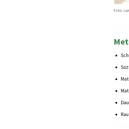
Foto: La
Met
Sch
Sozi
Mate
Mat
Daue
Rau