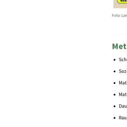
Foto: La
Met
Sch
Sozi
Mate
Mat
Daue
Rau