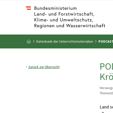
Zum Inhalt
Zum Inhaltsverzeichnis
Datenbank der Unterrichtsmaterialien
PODCAST |
Zur Startseite
POD
Zurück zur Übersicht
Krö
Herausge
Themenbe
Land sc