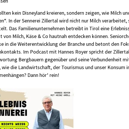
ssen
llten kein Disneyland kreieren, sondern zeigen, wie Milch un
. In der Sennerei Zillertal wird nicht nur Milch verarbeitet
elt. Das Familienunternehmen betreibt in Tirol eine Erlebnis
t von Milch, Käse & Co hautnah entdecken können. Seniorchef
cke in die Weiterentwicklung der Branche und betont den Fok
ontakts. Im Podcast mit Hannes Royer spricht der Zillertal
wortung Bergbauern gegenüber und seine Verbundenheit mit 
, wie die Landwirtschaft, der Tourismus und unser Konsum i
enhängen? Dann hör‘ rein!