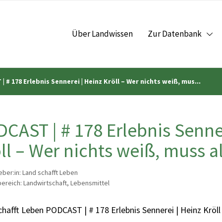
Über Landwissen
Zur Datenbank
 # 178 Erlebnis Sennerei | Heinz Kröll – Wer nichts weiß, mus...
CAST | # 178 Erlebnis Senner
ll – Wer nichts weiß, muss a
ber:in: Land schafft Leben
reich: Landwirtschaft, Lebensmittel
hafft Leben PODCAST | # 178 Erlebnis Sennerei | Heinz Kröll