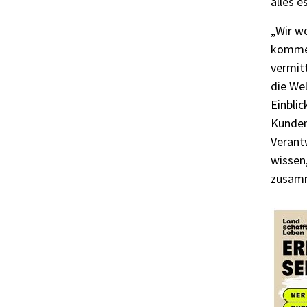
alles e
„Wir wo
kommen“
vermitt
die Wel
Einbli
Kundenk
Verant
wissen
zusamm