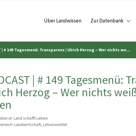
Über Landwissen
Zur Datenbank
| # 149 Tagesmenü: Transparenz | Ulrich Herzog – Wer nichts we...
CAST | # 149 Tagesmenü: Tr
ich Herzog – Wer nichts weiß
sen
ber:in: Land schafft Leben
reich: Landwirtschaft, Lebensmittel