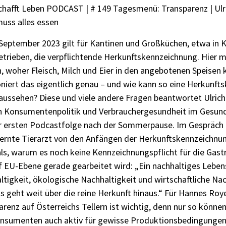
chafft Leben PODCAST | # 149 Tagesmenü: Transparenz | Ulr
muss alles essen
. September 2023 gilt für Kantinen und Großküchen, etwa in 
etrieben, die verpflichtende Herkunftskennzeichnung. Hier
, woher Fleisch, Milch und Eier in den angebotenen Speisen
niert das eigentlich genau – und wie kann so eine Herkunft
aussehen? Diese und viele andere Fragen beantwortet Ulrich
n Konsumentenpolitik und Verbrauchergesundheit im Gesund
r ersten Podcastfolge nach der Sommerpause. Im Gespräch 
lernte Tierarzt von den Anfängen der Herkunftskennzeichnun
ls, warum es noch keine Kennzeichnungspflicht für die Gas
uf EU-Ebene gerade gearbeitet wird: „Ein nachhaltiges Leben
tigkeit, ökologische Nachhaltigkeit und wirtschaftliche Na
 geht weit über die reine Herkunft hinaus.“ Für Hannes Royer
renz auf Österreichs Tellern ist wichtig, denn nur so könn
nsumenten auch aktiv für gewisse Produktionsbedingungen 