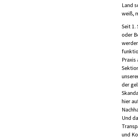
Land s
weiß, 
Seit 1
oder B
werden
funktio
Praxis 
Sektio
unsere
der ge
Skanda
hier a
Nachhal
Und das
Transpa
und Ko