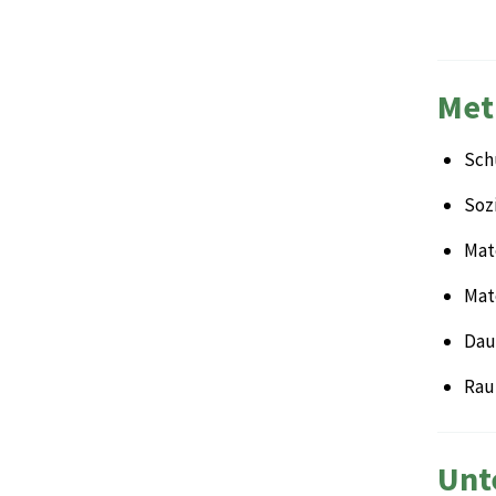
Met
Sch
Sozi
Mate
Mat
Daue
Rau
Unt