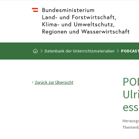
Zum Inhalt
Zum Inhaltsverzeichnis
Datenbank der Unterrichtsmaterialien
PODCAST 
Zur Startseite
POD
Zurück zur Übersicht
Ulr
es
Herausge
Themenbe