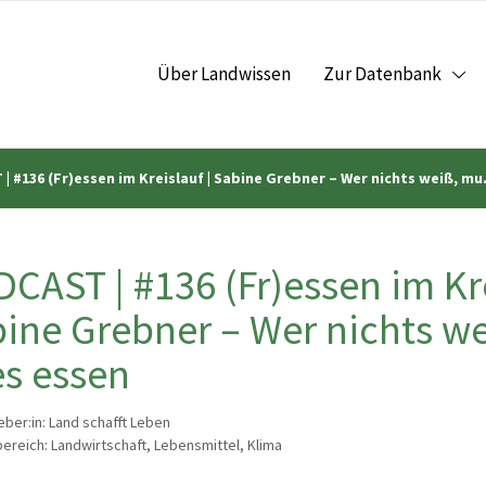
Über Landwissen
Zur Datenbank
| #136 (Fr)essen im Kreislauf | Sabine Grebner – Wer nichts weiß, mu.
CAST | #136 (Fr)essen im Kre
ine Grebner – Wer nichts w
es essen
ber:in: Land schafft Leben
reich: Landwirtschaft, Lebensmittel, Klima