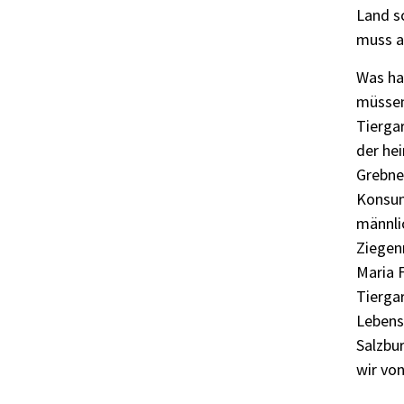
Land sc
muss a
Was ha
müssen
Tiergar
der hei
Grebne
Konsum
männli
Ziegen
Maria F
Tiergar
Lebensm
Salzbu
wir vo