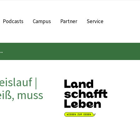
Podcasts
Campus
Partner
Service
..
islauf |
eiß, muss