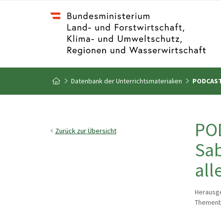
Zum Inhalt
Zum Inhaltsverzeichnis
Datenbank der Unterrichtsmaterialien
PODCAST 
Zur Startseite
POD
Zurück zur Übersicht
Sab
all
Herausge
Themenbe