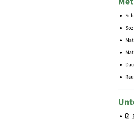
Met
Sch
Sozi
Mate
Mat
Daue
Rau
Unt