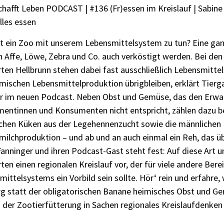
hafft Leben PODCAST | #136 (Fr)essen im Kreislauf | Sabine
lles essen
t ein Zoo mit unserem Lebensmittelsystem zu tun? Eine gan
 Affe, Löwe, Zebra und Co. auch verköstigt werden. Bei den
ten Hellbrunn stehen dabei fast ausschließlich Lebensmittel
mischen Lebensmittelproduktion übrigbleiben, erklärt Tierg
r im neuen Podcast. Neben Obst und Gemüse, das den Erwa
entinnen und Konsumenten nicht entspricht, zählen dazu be
chen Küken aus der Legehennenzucht sowie die männlichen K
milchproduktion – und ab und an auch einmal ein Reh, das üb
anninger und ihren Podcast-Gast steht fest: Auf diese Art u
ten einen regionalen Kreislauf vor, der für viele andere Bere
ittelsystems ein Vorbild sein sollte. Hör‘ rein und erfahre,
rg statt der obligatorischen Banane heimisches Obst und
n der Zootierfütterung in Sachen regionales Kreislaufdenken