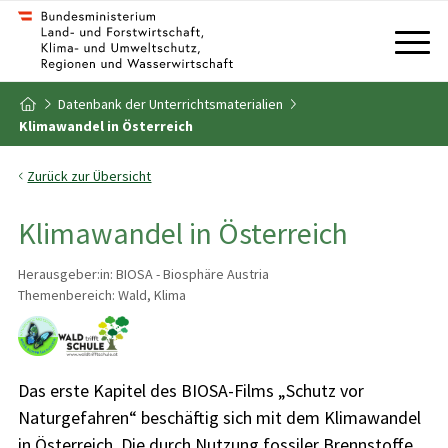
Zum Inhalt
Zum Inhaltsverzeichnis
Datenbank der Unterrichtsmaterialien
Zur Startseite
Klimawandel in Österreich
Zurück zur Übersicht
Klimawandel in Österreich
Herausgeber:in: BIOSA - Biosphäre Austria
Themenbereich: Wald, Klima
Das erste Kapitel des BIOSA-Films „Schutz vor
Naturgefahren“ beschäftig sich mit dem Klimawandel
in Österreich. Die durch Nutzung fossiler Brennstoffe