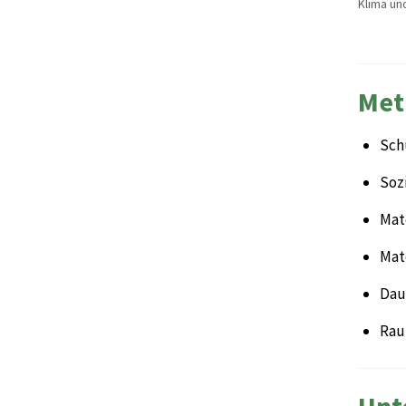
Klima un
Met
Sch
Sozi
Mate
Mat
Daue
Rau
Unt