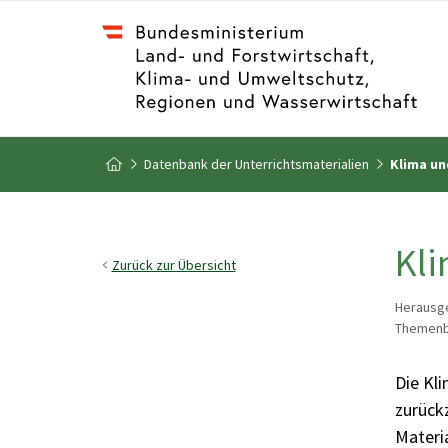
Zum Inhalt
Zum Inhaltsverzeichnis
Datenbank der Unterrichtsmaterialien
Klima und
Zur Startseite
Kli
Zurück zur Übersicht
Herausge
Themenbe
Die Kli
zurück
Materia