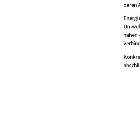
deren 
Energi
Umwelt
nahen 
Verbin
Konkre
abschl