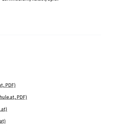
t, PDF)
hule.at, PDF)
.at)
at)