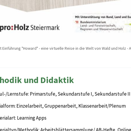
t Einführung "Howard" - eine virtuelle Reise in die Welt von Wald und Holz 
hodik und Didaktik
ul-/Lernstufe: Primarstufe, Sekundarstufe I, Sekundarstufe II
ialform: Einzelarbeit, Gruppenarbeit, Klassenarbeit/Plenum
rialart: Learning Apps
erialtyp/Methodik: Arbeitsblättersammlung/ AB-Hefte, Online