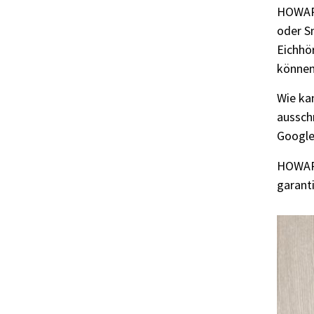
HOWARD 
oder S
Eichhö
können
Wie ka
aussch
Google
HOWARD
garanti