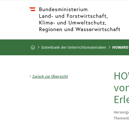
Zum Inhalt
Zum Inhaltsverzeichnis
Datenbank der Unterrichtsmaterialien
HOWARD – 
Zur Startseite
HOW
Zurück zur Übersicht
von
Erl
Herausge
Themenbe