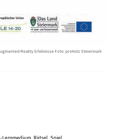
- Augmented-Reality Erlebnisse Foto: proHolz Steiermark
-Lernmedium, Rätsel, Spiel