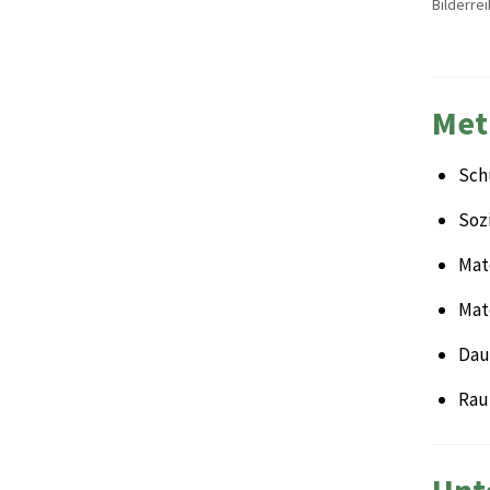
Bilderre
Met
Sch
Soz
Mate
Mat
Dau
Rau