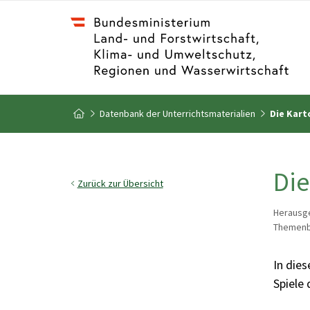
Zum Inhalt
Zum Inhaltsverzeichnis
Datenbank der Unterrichtsmaterialien
Die Kart
Zur Startseite
Die
Zurück zur Übersicht
Herausge
Themenbe
In dies
Spiele