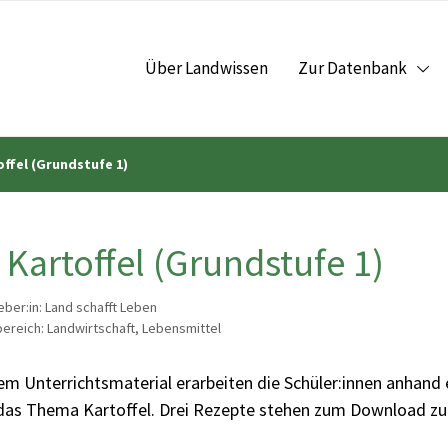
Über Landwissen
Zur Datenbank
offel (Grundstufe 1)
 Kartoffel (Grundstufe 1)
ber:in: Land schafft Leben
reich: Landwirtschaft, Lebensmittel
em Unterrichtsmaterial erarbeiten die Schüler:innen anhand 
 das Thema Kartoffel. Drei Rezepte stehen zum Download zu