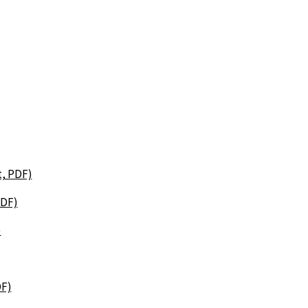
t, PDF)
PDF)
)
DF)