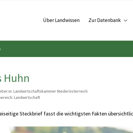
Über Landwissen
Zur Datenbank
n
s Huhn
ber:in: Landwirtschaftskammer Niederösterreich
reich: Landwirtschaft
iseitige Steckbrief fasst die wichtigsten Fakten übersicht