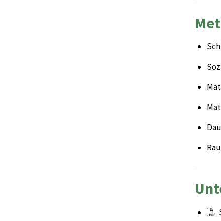
Met
Sch
Sozi
Mate
Mat
Daue
Rau
Unt