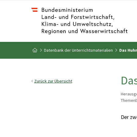
Zum Inhalt
Zum Inhaltsverzeichnis
Datenbank der Unterrichtsmaterialien
Das Huh
Zur Startseite
Da
Zurück zur Übersicht
Herausge
Themenbe
Der zwe