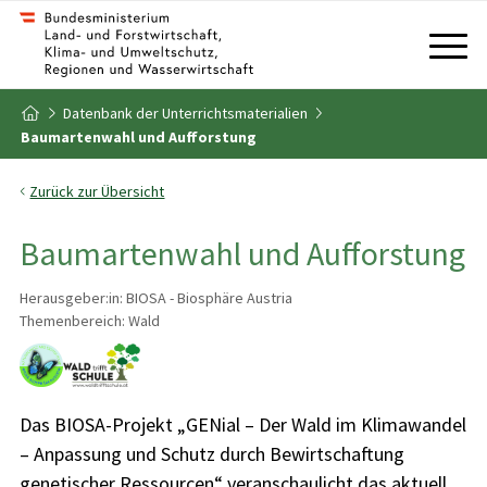
Zum Inhalt
Zum Inhaltsverzeichnis
Datenbank der Unterrichtsmaterialien
Zur Startseite
Baumartenwahl und Aufforstung
Zurück zur Übersicht
Baumartenwahl und Aufforstung
Herausgeber:in: BIOSA - Biosphäre Austria
Themenbereich: Wald
Das BIOSA-Projekt „GENial – Der Wald im Klimawandel
– Anpassung und Schutz durch Bewirtschaftung
genetischer Ressourcen“ veranschaulicht das aktuell