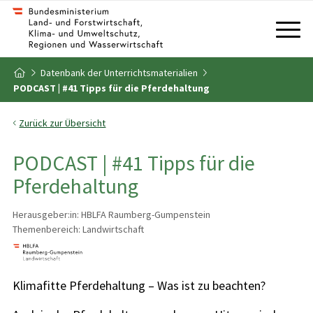
Zum Inhalt
Zum Inhaltsverzeichnis
Datenbank der Unterrichtsmaterialien
Zur Startseite
PODCAST | #41 Tipps für die Pferdehaltung
Zurück zur Übersicht
PODCAST | #41 Tipps für die
Pferdehaltung
Herausgeber:in: HBLFA Raumberg-Gumpenstein
Themenbereich: Landwirtschaft
Klimafitte Pferdehaltung – Was ist zu beachten?